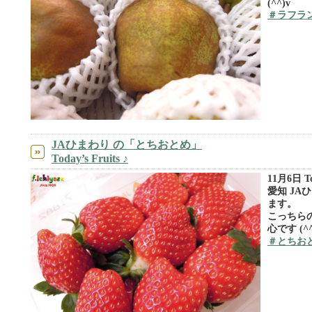
(^^)v
＃ラフラ
JAひまわり の「とちおとめ」
Today’s Fruits ♪
11月6日 Tod
愛知 JA
ます。
こっちら
心です (^^
＃とちお