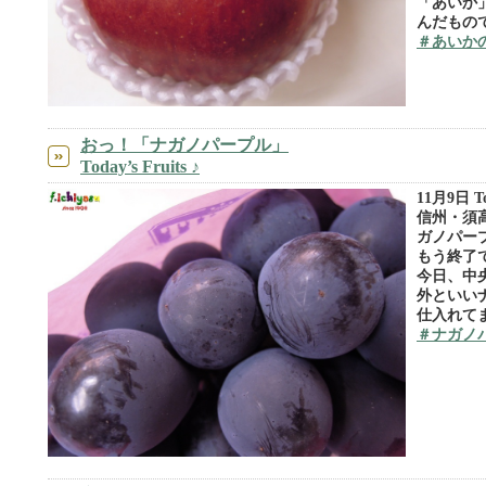
「あいか
んだもの
＃あいか
おっ！「ナガノパープル」
Today’s Fruits ♪
11月9日 Tod
信州・須
ガノパー
もう終了
今日、中
外といい
仕入れてま
＃ナガノ