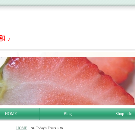
 ♪
HOME
Blog
Shop info.
HOME
≫ Today's Fruits ♪ ≫