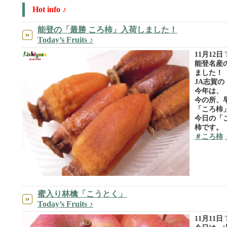
Hot info ♪
能登の「最勝 ころ柿」入荷しました！
Today’s Fruits ♪
11月12日 To
能登名産
ました！
JA志賀
今年は、
今の所、
「ころ柿
今日の「
柿です。
＃ころ柿
蜜入り林檎「こうとく」
Today’s Fruits ♪
11月11日 To