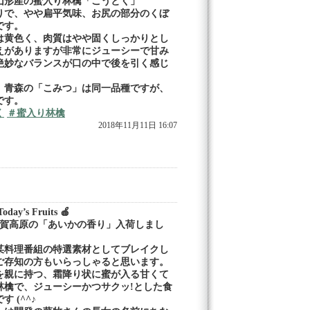
山形産の蜜入り林檎「こうとく」
りで、やや扁平気味、お尻の部分のくぼ
です。
は黄色く、肉質はやや固くしっかりとし
えがありますが非常にジューシーで甘み
絶妙なバランスが口の中で後を引く感じ
、青森の「こみつ」は同一品種ですが、
です。
く
＃蜜入り林檎
2018年11月11日 16:07
day’s Fruits 🍎
A志賀高原の「あいかの香り」入荷しまし
某料理番組の特選素材としてブレイクし
ご存知の方もいらっしゃると思います。
を親に持つ、霜降り状に蜜が入る甘くて
林檎で、ジューシーかつサクッ!とした食
 (^^♪