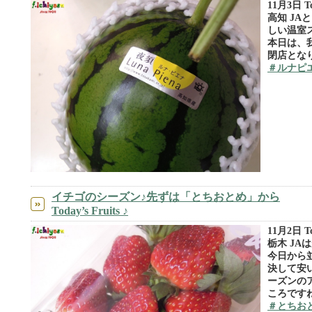
11月3日 Tod
高知 JA
しい温室
本日は、
閉店となりま
＃ルナピ
イチゴのシーズン♪先ずは「とちおとめ」から
Today’s Fruits ♪
11月2日 Tod
栃木 JA
今日から
決して安
ーズンの
ころですね
＃とちお