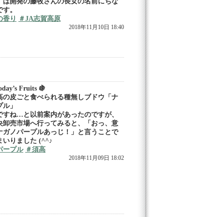
」は開発の藤牧さんの長女の名前にちな
です。
の香り
＃JA志賀高原
2018年11月10日 18:40
ay’s Fruits 🍇
高の皮ごと食べられる種無しブドウ「ナ
プル」
ですね…と以前案内があったのですが、
央卸売市場へ行ってみると、「おっ、意
ナガノパープルあっじ！」と言うことで
いりました (^^♪
パープル
＃須高
2018年11月09日 18:02