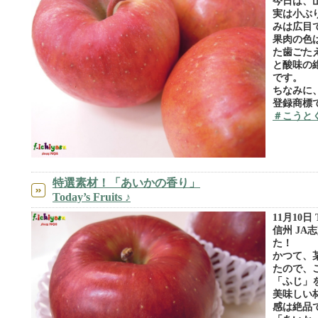
今日は、
実は小ぶ
みは広目
果肉の色
た歯ごた
と酸味の
です。
ちなみに
登録商標
＃こうと
特選素材！「あいかの香り」
Today’s Fruits ♪
11月10日 To
信州 J
た！
かつて、
たので、
「ふじ」
美味しい
感は絶品です