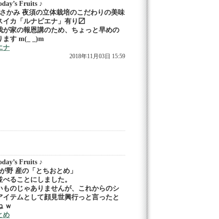
ay’s Fruits ♪
とさかみ 夜須の立体栽培のこだわりの美味
スイカ「ルナピエナ」有り〼
我が家の報恩講のため、ちょっと早めの
す m(_ _)m
エナ
2018年11月03日 15:59
ay’s Fruits ♪
はが野 産の「とちおとめ」
並べることにしました。
いものじゃありませんが、これからのシ
アイテムとして顔見世興行っと言ったと
 ｗ
とめ