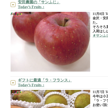
安田農園の「サンふじ」
Today’s Fruits ♪
11月8日 Tod
金沢・安
た。
そろそろ
入荷はしば
＃サンふ
ギフトに最適「ラ・フランス」
Today’s Fruits ♪
11月7日 Tod
今年は小
「ラ・フ
お使い頂