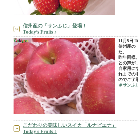
信州産の「サンふじ」登場！
Today’s Fruits ♪
11月5日 Tod
信州産の
た。
昨年同様
との声が
自家用に
れまでの
のでご了承
＃サンふ
こだわりの美味しいスイカ「ルナピエナ」
Today’s Fruits ♪