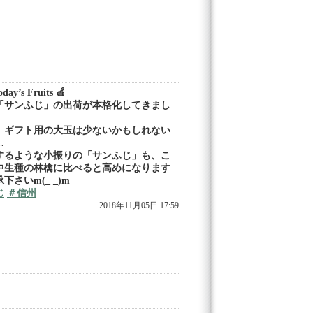
ay’s Fruits 🍎
「サンふじ」の出荷が本格化してきまし
、ギフト用の大玉は少ないかもしれない
…
するような小振りの「サンふじ」も、こ
中生種の林檎に比べると高めになります
下さいm(_ _)m
じ
＃信州
2018年11月05日 17:59