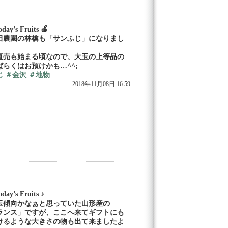
ay’s Fruits 🍎
田農園の林檎も「サンふじ」になりまし
直売も始まる頃なので、大玉の上等品の
らくはお預けかも…^^;
じ
＃金沢
＃地物
2018年11月08日 16:59
ay’s Fruits ♪
玉傾向かなぁと思っていた山形産の
ランス」ですが、ここへ来てギフトにも
けるような大きさの物も出て来ましたよ