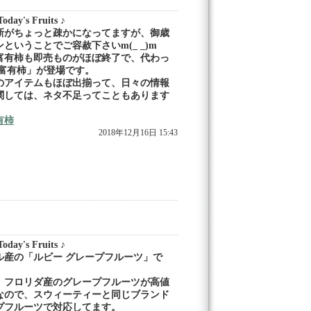
day's Fruits ♪
新がちょっと疎かになってますが、御歳
ということでご容赦下さいm(_ _)m
富有柿も即売ものがほぼ終了で、代わっ
 富有柿」が登場です。
のアイテムもほぼ出揃って、日々の情報
関しては、ネタ不足ってこともあります
有柿
2018年12月16日 15:43
day's Fruits ♪
ル産の「ルビー グレープフルーツ」で
、フロリダ産のグレープフルーツが高値
なので、スウィーティーと同じブランド
プフルーツで対応してます。