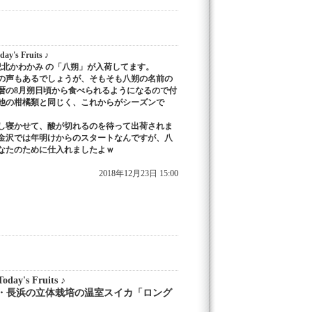
ay's Fruits ♪
A紀北かわかみ の「八朔」が入荷してます。
の声もあるでしょうが、そもそも八朔の名前の
暦の8月朔日頃から食べられるようになるので付
他の柑橘類と同じく、これからがシーズンで
し寝かせて、酸が切れるのを待って出荷されま
金沢では年明けからのスタートなんですが、八
なたのために仕入れましたよｗ
2018年12月23日 15:00
day's Fruits ♪
市・長浜の立体栽培の温室スイカ「ロング