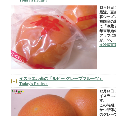
Today's Fruits ♪
12月16日 To
最近、更
暮シーズン
福岡産の
て「冷蔵
年末年始
アップに
が…^^;
＃冷蔵富
イスラエル産の「ルビー グレープフルーツ」
Today's Fruits ♪
12月14日 To
イスラエ
す。
この時期
かつ品薄
のグレー