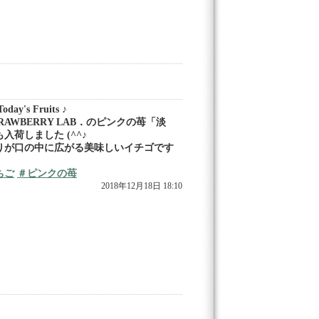
day's Fruits ♪
TRAWBERRY LAB．のピンクの苺「淡
入荷しました (^^♪
りが口の中に広がる美味しいイチゴです
ちご
＃ピンクの苺
2018年12月18日 18:10