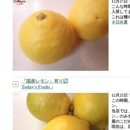
12月27日 To
こんな時
入荷してま
これは種
＃日向夏
「国産レモン」有り〼
Today's Fruits ♪
12月25日 To
この時期
ン。
当店では
ン」のみ
屋のこだわ
現在は、