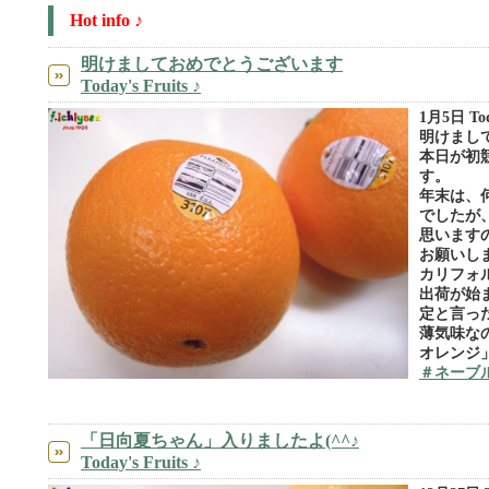
Hot info ♪
明けましておめでとうございます
Today's Fruits ♪
1月5日 Toda
明けまし
本日が初
す。
年末は、
でしたが
思います
お願いし
カリフォ
出荷が始
定と言っ
薄気味な
オレンジ
＃ネーブ
「日向夏ちゃん」入りましたよ(^^♪
Today's Fruits ♪