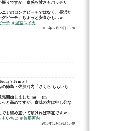
小振りですが、食感も甘さもバッチリ
ルニアのロングビーチではなく、長浜だ
ングビーチ」ちょっと安直かも…ｗ
ビーチ
＃温室スイカ
2018年12月20日 18:20
day's Fruits ♪
ねの徳島・佐那河内「さくら ももいち
売開始しました m(_ _)m
ょっと高めですが、食味の方は申し分な
にでも留め置いて頂ければ幸甚ですｗ
ももいちご
＃佐那河内
2018年12月19日 18:49