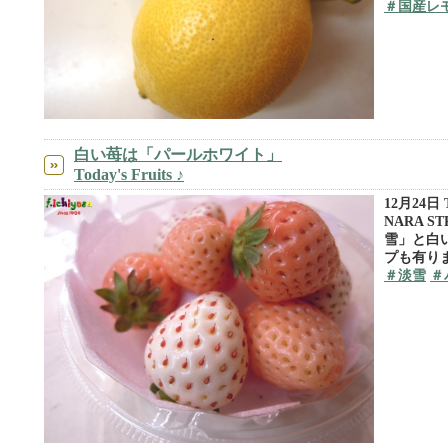
＃国産レ
白い苺は「パールホワイト」
Today's Fruits ♪
12月24日 To
NARA S
雪」と白
プも有りま
＃淡雪
＃