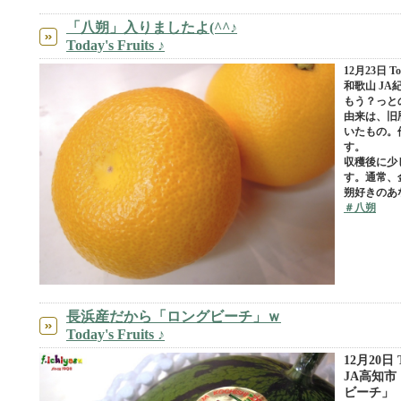
「八朔」入りましたよ(^^♪
Today's Fruits ♪
12月23日 Tod
和歌山 J
もう？っと
由来は、旧
いたもの。
す。
収穫後に少
す。通常、
朔好きのあ
＃八朔
長浜産だから「ロングビーチ」ｗ
Today's Fruits ♪
12月20日 To
JA高知
ビーチ」