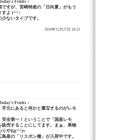
day's Fruits ♪
期ですが、宮崎特産の「日向夏」がもう
すよ (^^♪
の少ないタイプです。
2018年12月27日 18:23
day's Fruits ♪
、手元にあると何かと重宝するのがレモ
、安全第一！ということで「国産レモ
を販売することにしてます。まぁ、果物
りやね(^^)v
広島産の「リスボン種」が入荷中です。