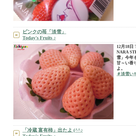
ピンクの苺「淡雪」
Today's Fruits ♪
12月18日 To
NARA S
雪」今年も
甘～い香
よ。
＃淡雪い
「冷蔵 富有柿」出たよ (^^♪