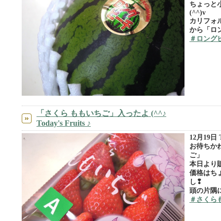
ちょっと
(^^)v
カリフォ
から「ロ
＃ロング
「さくら ももいちご」入ったよ (^^♪
Today's Fruits ♪
12月19日 To
お待ちか
ご」
本日より販
価格はち
し❢
頭の片隅
＃さくら