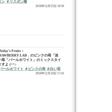
モン
＃リスボン種
2018年12月25日 18:56
day's Fruits ♪
TRAWBERRY LAB．のピンクの苺「淡
い苺「パールホワイト」のミックスタイ
すよ (^^♪
パールホワイト
＃ピンクの苺
＃白い苺
2018年12月24日 17:43