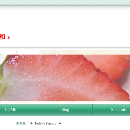
 ♪
HOME
Blog
Shop info.
HOME
≫ Today's Fruits ♪ ≫