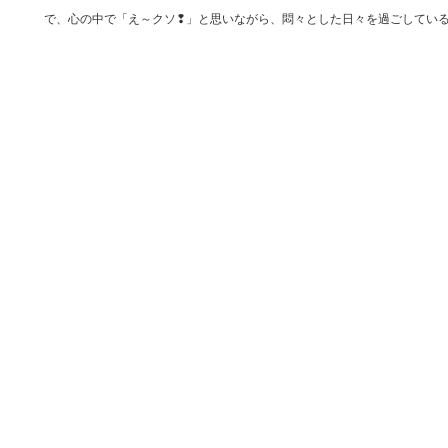
で、心の中で「え～クソ❢」と思いながら、悶々とした日々を過ごしてい