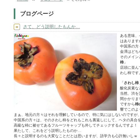
ブログページ
さて、どう説明したもんか…
ある意味、
はあります
中国系の方
金澤はどち
そのメイン
柿
」
店頭に並ん
わし柿です
「
さわし柿
酸化炭素な
当然、渋を
間かかりま
ですから
柿
響でこのよ
まぁ、地元の方々はそれを理解しているので、特に気にはしないのですが
中国系の方々は、そのさわし柿をどれもこれも裏返しにして、ヘタの具合
高級な柿に被せてあるフルーツキャップも外してチェックするんですよ！
果たして、これをどう説明したものか…
長々と説明するのも大変なことだとは思いますが、語学力も心許無いしｗ