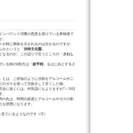
インバウンド消費の恩恵を受けている果物屋で
が、
々が柿に興味を示されるのは分かるのですが、
らかというと「
渋柿文化圏
」
となるのが、この辺りで言うところの「
さわし
でいる柿の8割方は「
紋平柿
」をはじめとするさ
。
」とは、ご存知のように渋柿をアルコールや二
どのガスを使って渋抜きして甘くした物。
完全に抜くには、外気温にもよりますが7～10日
す。
のへた
は、時間の経過とアルコールやガスの影
うな状態になります。
、
を見ているようなのです（汗）