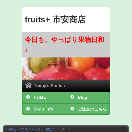
fruits+ 市安商店
今日も、やっぱり果物日和
♪
Today's Fruits ♪
HOME
Blog
Shop info.
ご注文はこちら
から ♪
HOME
≫
ブログページ
≫
2026年
≫ 5月 ≫