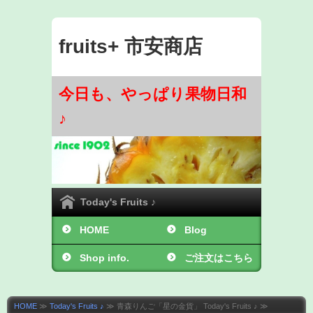
fruits+ 市安商店
今日も、やっぱり果物日和
♪
Today's Fruits ♪
HOME
Blog
Shop info.
ご注文はこちら
から ♪
HOME
≫
Today's Fruits ♪
≫ 青森りんご「星の金貨」 Today's Fruits ♪ ≫