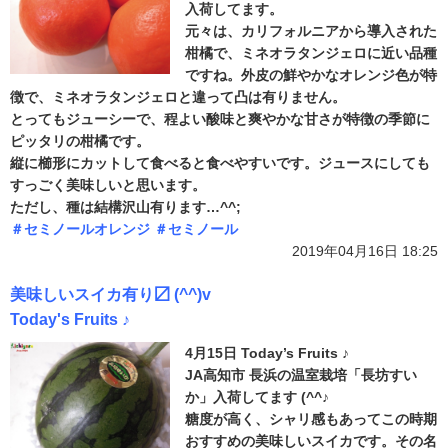
入荷してます。
元々は、カリフォルニアから導入された
柑橘で、ミネオラタンジェロに近い品種
ですね。外皮の鮮やかなオレンジ色が特
徴で、ミネオラタンジェロと違って凸は有りません。
とってもジューシーで、程よい酸味と爽やかな甘さが特徴の季節に
ピッタリの柑橘です。
縦に櫛形にカットして食べると食べやすいです。ジュースにしても
すっごく美味しいと思います。
ただし、種は結構沢山有ります…^^;
＃セミノールオレンジ
＃セミノール
2019年04月16日 18:25
美味しいスイカ有り〼 (^^)v
Today's Fruits ♪
4月15日 Today’s Fruits ♪
JA高知市 長浜の温室栽培「長坊すい
か」入荷してます (^^♪
糖度が高く、シャリ感もあってこの時期
おすすめの美味しいスイカです。その名