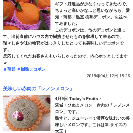
ギフト好適品が少なくなってきたので、
ちょっと高いかな…と思いながらも、愛
知・蒲郡「温室 樹熟デコポン」を並べ
てみました。
このデコポンは、他のデコポンと違っ
て、出荷直前にハウス内で樹熟させたものを収穫して来るので、
瑞々しさや味の輪郭がはっきりしたとっても美味しいデコポンで
す。
反応してくれたお客さんもいらしゃったので、内心ホッとしてます
ｗ
＃蒲郡
＃樹熟デコポン
2019年04月12日 18:26
美味しい赤肉の「レノンメロン」
4月9日 Today's Fruits ♪
茨城・ひぬまメロン 赤肉の「レノンメ
ロン」です。
熟すと、ジューシーで濃厚な味わいの美
味しいメロンです。これは3Lサイズの
大玉！