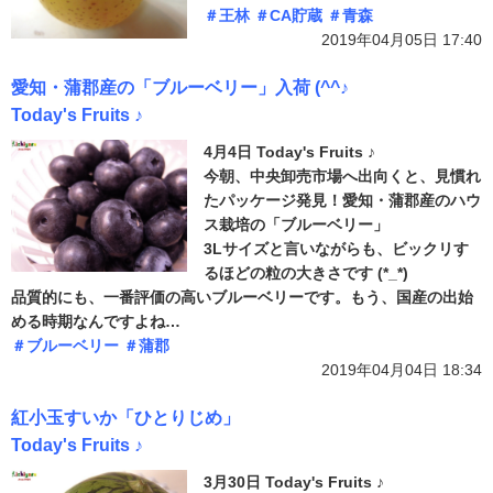
＃王林
＃CA貯蔵
＃青森
2019年04月05日 17:40
愛知・蒲郡産の「ブルーベリー」入荷 (^^♪
Today's Fruits ♪
4月4日 Today's Fruits ♪
今朝、中央卸売市場へ出向くと、見慣れ
たパッケージ発見！愛知・蒲郡産のハウ
ス栽培の「ブルーベリー」
3Lサイズと言いながらも、ビックリす
るほどの粒の大きさです (*_*)
品質的にも、一番評価の高いブルーベリーです。もう、国産の出始
める時期なんですよね…
＃ブルーベリー
＃蒲郡
2019年04月04日 18:34
紅小玉すいか「ひとりじめ」
Today's Fruits ♪
3月30日 Today's Fruits ♪