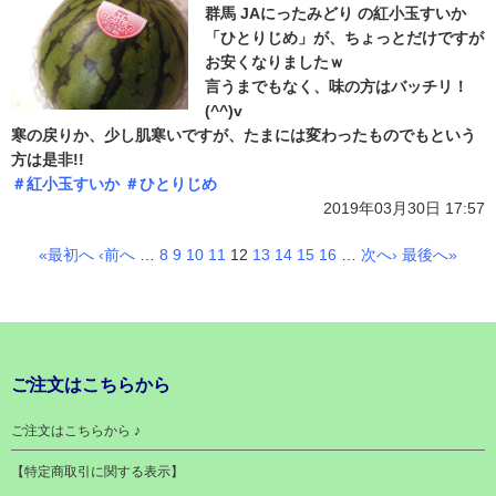
群馬 JAにったみどり の紅小玉すいか
「ひとりじめ」が、ちょっとだけですが
お安くなりましたｗ
言うまでもなく、味の方はバッチリ！
(^^)v
寒の戻りか、少し肌寒いですが、たまには変わったものでもという
方は是非!!
＃紅小玉すいか
＃ひとりじめ
2019年03月30日 17:57
«最初へ
‹前へ
…
8
9
10
11
12
13
14
15
16
…
次へ›
最後へ»
ご注文はこちらから
ご注文はこちらから ♪
【特定商取引に関する表示】