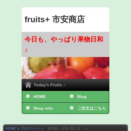
fruits+ 市安商店
今日も、やっぱり果物日和
♪
Today's Fruits ♪
HOME
Blog
Shop info.
ご注文はこちら
から ♪
HOME
≫
ブログページ
≫ 「紋平柿」が渋い時には… ≫