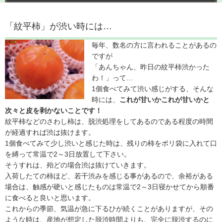
「紋平柿」が渋い時には…
毎年、数名の方に言われることがあるの
ですが
「あんちゃん、昨日の紋平柿渋かった
わ！」って…
1個食べてみて渋い感じがする、そんな
時には、
これが甘いかこれが甘いかと
次々と皮を剥かないことです！
紋平柿などのさわし柿は、脱渋処理をしてあるのである程度の時間
が経過すれば渋は抜けます。
1個食べてみて少し渋いと感じた時は、残りの柿をポリ袋に入れて口
を縛って常温で2～3日放置して下さい。
そうすれは、殆どの場合渋は抜けていきます。
入荷したての柿ほど、若干渋みを感じる事があるので、余裕がある
場合は、触感が硬いと感じたものは常温で2～3日寝かせてから順番
に食べると良いと思います。
これからの季節、気温が急に下るひが続くことがありますが、その
ような時は、産地が想定した脱渋時間よりも、完全に脱渋するのに