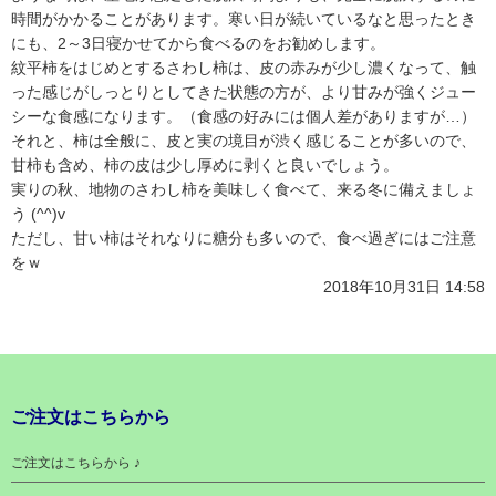
時間がかかることがあります。寒い日が続いているなと思ったとき
にも、2～3日寝かせてから食べるのをお勧めします。
紋平柿をはじめとするさわし柿は、皮の赤みが少し濃くなって、触
った感じがしっとりとしてきた状態の方が、より甘みが強くジュー
シーな食感になります。（食感の好みには個人差がありますが…）
それと、柿は全般に、皮と実の境目が渋く感じることが多いので、
甘柿も含め、柿の皮は少し厚めに剥くと良いでしょう。
実りの秋、地物のさわし柿を美味しく食べて、来る冬に備えましょ
う (^^)v
ただし、甘い柿はそれなりに糖分も多いので、食べ過ぎにはご注意
をｗ
2018年10月31日 14:58
ご注文はこちらから
ご注文はこちらから ♪